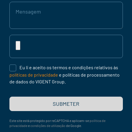
Mensagem
Curriculum
vitae
Eu li e aceito os termos e condições relativos às
políticas de privacidade
e políticas de processamento
de dados do VIGENT Group.
SUBMETER
Este site está protegido por reCAPTCHA e aplicam-se
política de
privacidade
e
condições de utilização
de Google.