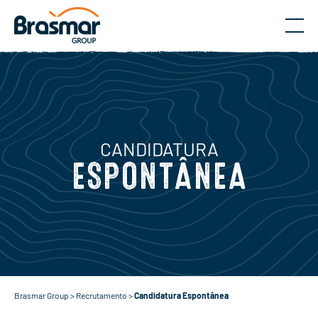
Menu
CANDIDATURA
ESPONTÂNEA
Brasmar Group
>
Recrutamento
>
Candidatura Espontânea