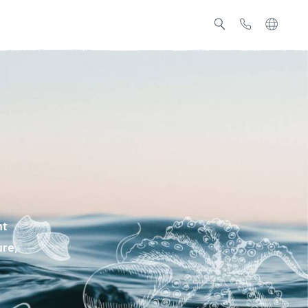
nt
ure,