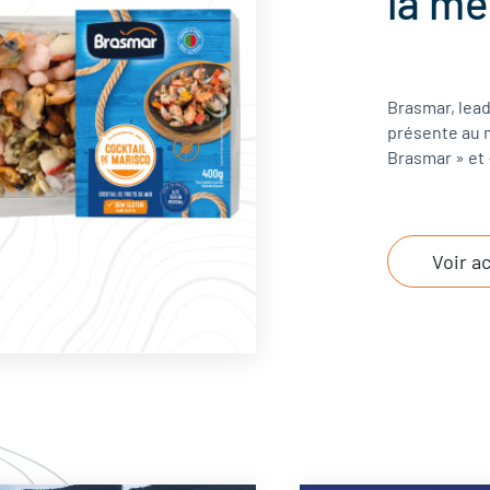
la me
Brasmar, lead
présente au 
Brasmar » et 
Voir a