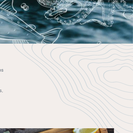
ns
,
s.