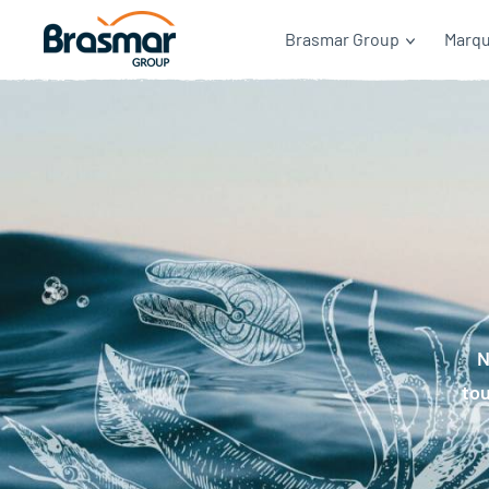
Brasmar Group
Marq
N
tou