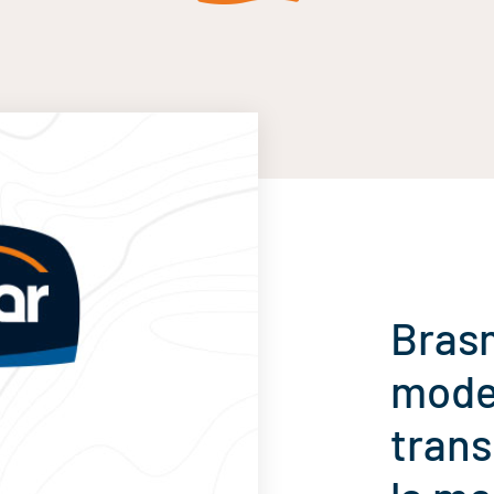
Brasm
moder
trans