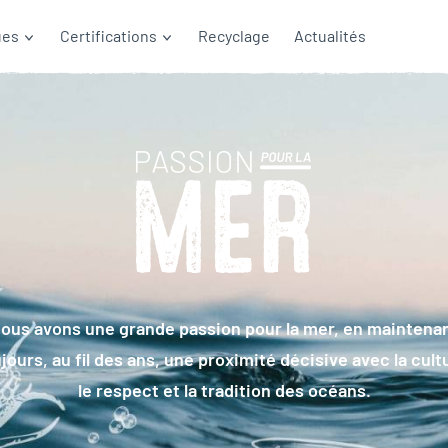
ues
Certifications
Recyclage
Actualités
ous avons une grande passion pour la mer, en maintena
jours, au fil des ans, une proximité décisive avec la cult
le respect et la tradition des océans.