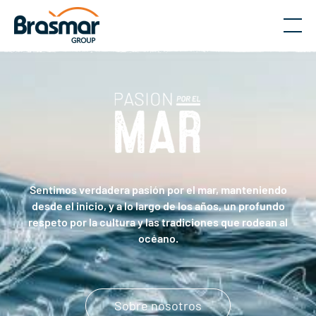
Menú
Sentimos verdadera pasión por el mar, manteniendo
desde el inicio, y a lo largo de los años, un profundo
respeto por la cultura y las tradiciones que rodean al
océano.
Sobre nosotros