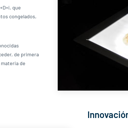
+D+i, que
ctos congelados,
onocidas
ceder, de primera
 materia de
Innovació