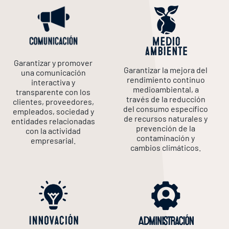
cocidos
Unidad
comercial:
Unidades
comerciales:
Aalesund
Seafood
Madrid
Garantizar y promover
in
Garantizar la mejora del
una comunicación
Alesund
Vigo
rendimiento continuo
interactiva y
–
medioambiental, a
transparente con los
Logroño
través de la reducción
Bacalao
clientes, proveedores,
del consumo específico
y
empleados, sociedad y
de recursos naturales y
entidades relacionadas
derivados
prevención de la
con la actividad
contaminación y
empresarial.
cambios climáticos.