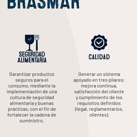
BRASMAR
2
1
dispone
al
en
en
al
unidades
unidad
de
mercado
Brasil,
Francia,
mercado
industriales
industrial
un
americano,
en
en
londinense,
y
y
equipo
con
el
Saint-
con
3
1
comercial
sede
estado
Jean-
sede
unidades
unidad
que
en
de
de-
en
comerciales
comercial
actúa
Miami,
São
Luz.
Londres.
en
en
en
en
Paulo.
España.
Noruega.
el
el
mercado
Unidades
Unidad
estado
italiano.
Garantizar productos
Generar un sistema
industriales:
industrial:
de
seguros para el
apoyado en tres pilares:
Florida.
consumo, mediante la
mejora continua,
León
Brodr.
implementación de una
satisfacción del cliente
–
Aarseth
cultura de seguridad
y cumplimiento de los
Productos
en
alimentaria y buenas
requisitos definidos
prácticas, con el fin de
(legal, reglamentarios,
ahumados
Ellingsøy
fortalecer la cadena de
clientes).
–
Logroño
suministro.
Bacalao
–
salado
Productos